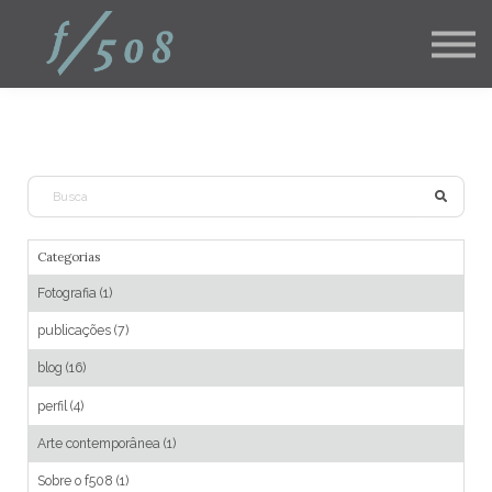
Pós Graduações
Corporativo
Blog
Contato
Login aluno
inscreva-se
Categorias
Fotografia (1)
publicações (7)
blog (16)
perfil (4)
Arte contemporânea (1)
Sobre o f508 (1)