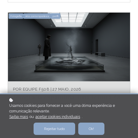
Fotografia
Arte contemporânea
perfil
POR
EQUIPE F508
| 27 MAIO, 2026
Fotografia expandida: uma leitura da
obra de Oscar Muñoz
Usamos cookies para fornecer a você uma ótima experiência e
comunicação relevante.
Saiba mais
ou
aceitar cookies individuais
.
Entenda o conceito da fotografia expandida e analise Oscar
Muñoz.
Rejeitar tudo
Ok!