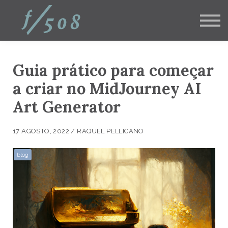
Pós Graduações
Corporativo
Blog
Contato
Login aluno
Guia prático para começar
inscreva-se
a criar no MidJourney AI
Art Generator
17 AGOSTO, 2022 / RAQUEL PELLICANO
blog