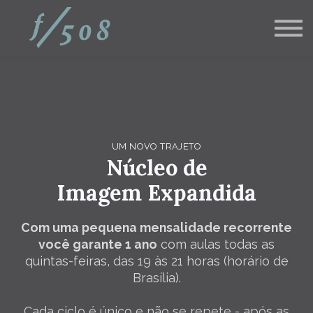
Pós Graduações
Corporativo
Blog
Contato
Login aluno
inscreva-se
UM NOVO TRAJETO
Núcleo de
Imagem Expandida
Com uma pequena mensalidade recorrente
você garante 1 ano
com aulas todas as
quintas-feiras, das 19 às 21 horas (horário de
Brasília).
Cada ciclo é único e não se repete - após as