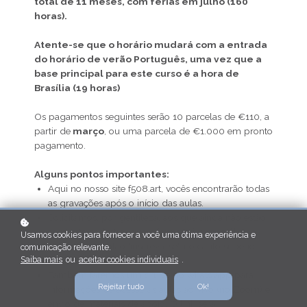
total de 11 meses, com férias em julho (160
horas).
Atente-se que o horário mudará com a entrada
do horário de verão Português, uma vez que a
base principal para este curso é a hora de
Brasília (19 horas)
Os pagamentos seguintes serão 10 parcelas de €110, a
partir de
março
, ou uma parcela de €1.000 em pronto
pagamento.
Alguns pontos importantes:
Aqui no nosso site f508.art, vocês encontrarão todas
as gravações após o início das aulas.
Solicitamos, por gentileza, aos que ainda não estão
com este cadastro, que criem aqui um perfil,
Usamos cookies para fornecer a você uma ótima experiência e
clicando no botão 'inscreva-se', no canto superior
comunicação relevante.
Saiba mais
ou
aceitar cookies individuais
.
direito.
Também faremos um grupo no whats app para
Rejeitar tudo
Ok!
informações de acesso às aulas ao vivo (no Zoom) e
envio de materiais de apoio. O link será