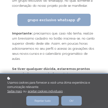
um grupo exclusivo do whatsapp, no qual somente a
coordenação do nosso projeto pode se manifestar.
grupo exclusivo whatsapp
Importante:
precisamos que, caso não tenha, realize
um brevíssimo cadastro no botão inscreva-se, no canto
superior direito deste site. Assim, em poucas horas
adicionaremos no seu perfil o acesso às gravações dos
seus novos cursos e o calendário programático de
aulas.
Se tiver qualquer dúvida, estaremos prontos
para ajudar nos canais de contato:
Usamos cookies para fornecer a você uma ótima experiência e
curso.f508@gmail.com ou +351 912824998 (whatsapp).
comunicação relevante.
Falamos em breve!
Saiba mais
ou
aceitar cookies individuais
.
Rejeitar tudo
Ok!