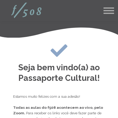
Pós Graduações
Corporativo
Blog
Contato
Login aluno
inscreva-se
Seja bem vindo(a) ao
Passaporte Cultural!
Estamos muito felizes com a sua adesão!
Todas as aulas do f508 acontecem ao vivo, pelo
Zoom.
Para receber os links você deve fazer parte de